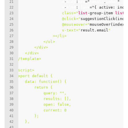
v
-
bind
:
key
="
result
.
index
"

v
-
bind
:
class
="
{ active: inde
                    class="
list
-group-item 
list
-
                    @click="
suggestionClick(inde
                    @mouseover="
mouseOver(index)
"
                    v-text="
result.email
"

                ></li>

            </ul>

        </div>

    </div>

</template>

<script>

export default {

    data: function() {

        return {

            query: "
",

            results: [],

            open: false,

            current: 0

        };

    },
