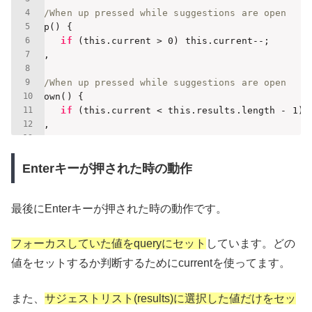
//When up pressed while suggestions are open
up() {

if
 (this.current > 
0
) this.current--;

},

//When up pressed while suggestions are open
down() {

if
 (this.current < this.results.length - 
1
) 
},
Enterキーが押された時の動作
最後にEnterキーが押された時の動作です。
フォーカスしていた値をqueryにセット
しています。どの
値をセットするか判断するためにcurrentを使ってます。
また、
サジェストリスト(results)に選択した値だけをセッ