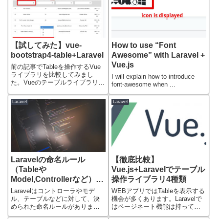
【試してみた】vue-
How to use “Font
bootstrap4-table+Laravel
Awesome” with Laravel +
Vue.js
前の記事でTableを操作するVue
ライブラリを比較してみまし
I will explain how to introduce
た。Vueのテーブルライブラリに
font-awesome when ...
ついて...
Laravel
Laravel
Laravelの命名ルール
【徹底比較】
（Tableや
Vue.js+Laravelでテーブル
Model,Controllerなど）
操作ライブラリ4種類
【実は結構重要】
Laravelはコントローラやモデ
WEBアプリではTableを表示する
ル、テーブルなどに対して、決
機会が多くあります。Laravelで
められた命名ルールがありま
はページネート機能は持って
す。というか...
い...