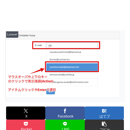
Laravel
X
Facebook
はてブ
Pocket
LINE
コピー