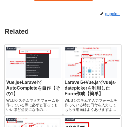
gogolon
Related
Laravel
Laravel
Vue.js+Laravelで
Laravel6+Vue.jsでvuejs-
AutoCompleteを自作【そ
datepickerを利用した
の1】
Form作成【簡単】
WEBシステムで入力フォームを
WEBシステムで入力フォームを
作っている際に必ずと言っても
作っている時に日付を入力して
いいほど必要になるの
もらう場面はよくありますよ
「AutoComple...
ね。そんな時はカ...
Laravel
Laravel