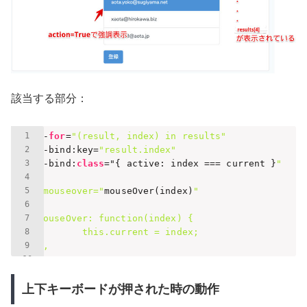
該当する部分：
v-
for
=
"(result, index) in results"
v-bind:key=
"result.index"
v-bind:
class
="
{ active: index === current }
"

@mouseover="
mouseOver(index)
"

mouseOver: function(index) {

        this.current = index;

},
上下キーボードが押された時の動作