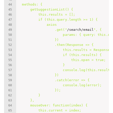
    methods: {

        getSuggestionList() {

            this.results = [];

            if (this.query.length >= 1) {

                axios

                    .get("
/search/email
", {

                        params: { query: this.que
                    })

                    .then(Response => {

                        this.results = Response.d
                        if (this.results) {

                            this.open = true;

                        }

                        console.log(this.results)
                    })

                    .catch(error => {

                        console.log(error);

                    });

            }

        },

        mouseOver: function(index) {

            this.current = index;
