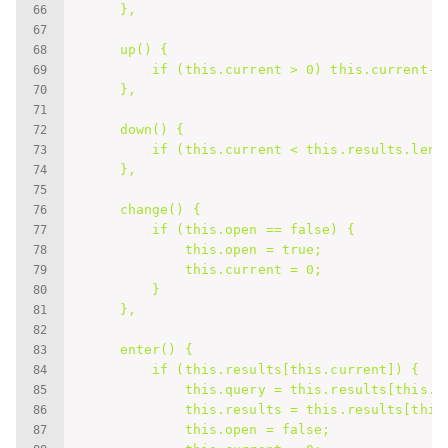
        },

        up() {

            if (this.current > 0) this.current--;
        },

        down() {

            if (this.current < this.results.lengt
        },

        change() {

            if (this.open == false) {

                this.open = true;

                this.current = 0;

            }

        },

        enter() {

            if (this.results[this.current]) {

                this.query = this.results[this.cu
                this.results = this.results[this.
                this.open = false;
