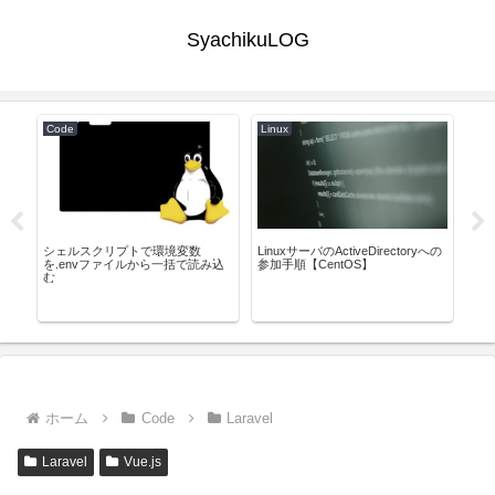
SyachikuLOG
Code
Linux
Doc
シェルスクリプトで環境変数
LinuxサーバのActiveDirectoryへの
Pl
を.envファイルから一括で読み込
参加手順【CentOS】
サク
む
ー
ホーム
Code
Laravel
Laravel
Vue.js