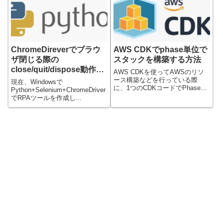
ChromeDireverでブラウ
AWS CDKでphase単位で
ザ閉じる際の
スタックを構築する方法
close/quit/dispose動作の
AWS CDKを使ってAWSのリソ
違い
ース構築などを行っている際
現在、Windowsで
に、1つのCDKコードでPhaseに
Python+Selenium+ChromeDriver
応じ...
でRPAツールを作成し...