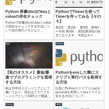
Python 辞書(dict)のkeyと
PythonでTkinerを使って
valueの存在チェック
Timerを作ってみる【その
４】
Pythonで辞書(dict)のkeyとvalue
の存在をチェックする方法につ
第1回： 第2回： 第3回：第4回：
いて自分用のメモとなり...
<-今回 第5回： 前回(第3回)の続
きになります。今回はタイ...
IaC
Python
【私のオススメ】最短/最
Pythonをexeした際にス
速でプログラミングを習得
クリプト実行パスを取得す
する方法
る方法
私は15年以上エンジニアとして
以前にPythonスクリプト(.py)を
働いており、現在はクラウドエ
pyinstallを利用してexeファイル
ンジニアとしてAWS上で構築さ
化する方法について...
れた大規模シ...
Python
AWS