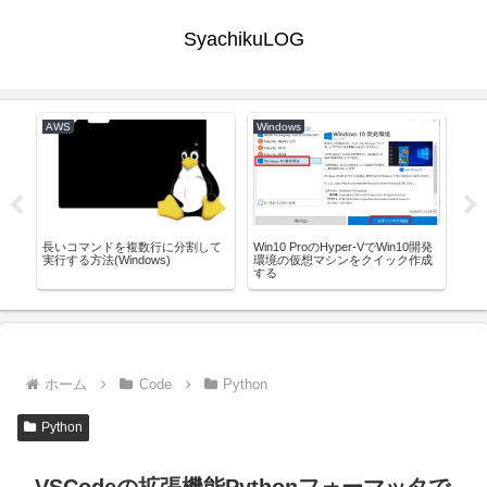
SyachikuLOG
AWS
Windows
AW
惑
長いコマンドを複数行に分割して
Win10 ProのHyper-VでWin10開発
AW
イズ
実行する方法(Windows)
環境の仮想マシンをクイック作成
す
する
ホーム
Code
Python
Python