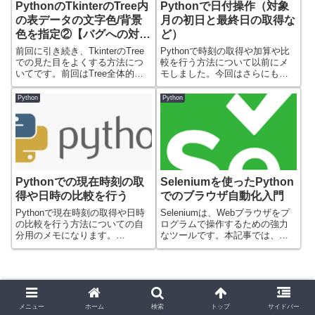
PythonのTkinterのTree内
Pythonで日付操作（対象
の表データの文字色/背景
月の初日と最終日の取得な
色を指定②【バグへの対
ど）
応】
前回に引き続き、TkinterのTree
Pythonで時刻の取得や加算や比
での見た目をよくする方法につ
較を行う方法について以前にメ
いてです。前回はTree全体的
モしました。今回はさらにもう
な...
少し具体的...
Python
Python
Pythonでの現在時刻の取
Seleniumを使ったPython
得や日時の比較を行う
でのブラウザ自動化入門
Pythonで現在時刻の取得や日時
Seleniumは、Webブラウザをプ
の比較を行う方法についての自
ログラムで操作するための強力
分用のメモになります。
なツールです。本記事では、
datetime...
Sele...
メニュー
ホーム
検索
トップ
サイドバー