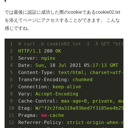
では最後に認証に成功した際のcookieであるcookie02.txt
を添えてページにアクセスすることができます。 こんな
感じですね。
# curl -b cookie02.txt -I -X GET "http
HTTP/1.1
200
OK
Server:
nginx
Date:
Sun,
18
Jul
2021
05
:17:13
GMT
Content-Type:
text/html;
charset=utf-8
Transfer-Encoding:
chunked
Connection:
keep-alive
Vary:
Accept-Encoding
Cache-Control:
max-age=0,
private,
mus
Etag:
W/"f2c2fda319a936ed7f3185ee4b25e
Pragma:
no
-cache
Referrer-Policy:
strict-origin-when-cr