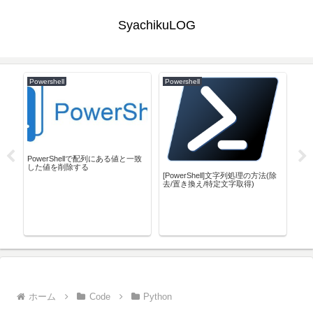
SyachikuLOG
Powershell
Powershell
Pow
PowerShellで配列にある値と一致
した値を削除する
[PowerShell]文字列処理の方法(除
Po
去/置き換え/特定文字取得)
グ
ァイ
ホーム
Code
Python