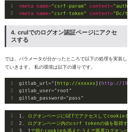
<
meta
name
=
"csrf-param"
content
=
"authe
<
meta
name
=
"csrf-token"
content
=
"Dc/t5
4. crulでのログオン認証ページにアクセ
スする
では、パラメータが分かったところで以下の処理を実装し
ていきます。 私の環境は以下の通りです。
gitlab_url="[
http://xxxxxx
](
http://192
gitlab_user="root"

1
.
ログオンページにGETでアクセスしてcookieを
2
.
ログオンページ内のcsrf
tokenの値を取得す
3
.
1
で得たcookieを添えたうえで再度ログオンペ