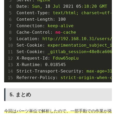
Date:
Sun,
18
Jul
2021
05
:18:20
GMT
Content-Type:
text/html;
charset=utf-8
Content-Length:
100
Connection:
keep-alive
Cache-Control:
no
-cache
Location:
http://192.168.10.31/users/s
Set-Cookie:
experimentation_subject_id
Set-Cookie:
_gitlab_session=48e8ca606e
X-Request-Id:
Fduw65opLu
X-Runtime:
0.018545
Strict-Transport-Security:
max-age=315
Referrer-Policy:
strict-origin-when-cr
5. まとめ
今回はパーツ単位で解析したので、一部手動での作業が発