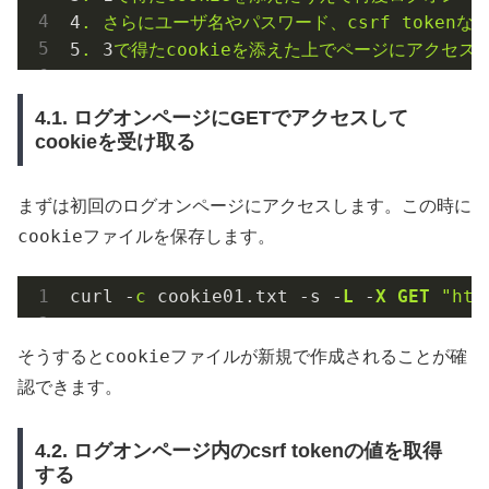
4
.
さらにユーザ名やパスワード、csrf
token
5
.
3
で得たcookieを添えた上でページにアクセス
4.1. ログオンページにGETでアクセスして
cookieを受け取る
まずは初回のログオンページにアクセスします。この時に
cookieファイル
を保存します。
curl -
c
 cookie01.txt -s -
L
 -
X
GET
"htt
cookieファイル
そうすると
が新規で作成されることが確
認できます。
4.2. ログオンページ内のcsrf tokenの値を取得
する