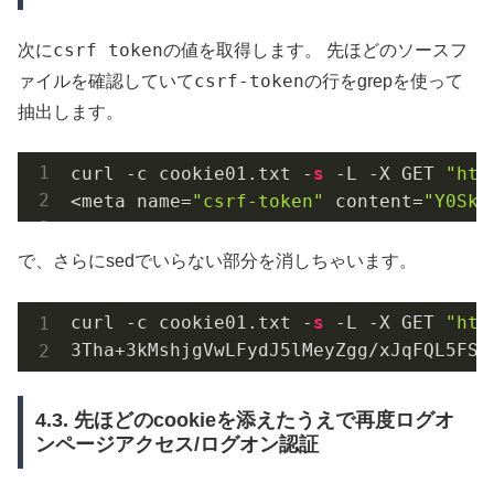
csrf token
次に
の値を取得します。 先ほどのソースフ
csrf-token
ァイルを確認していて
の行をgrepを使って
抽出します。
curl -c cookie01.txt -
s
 -L -X GET 
"htt
<meta name=
"csrf-token"
 content=
"Y0SkL
で、さらにsedでいらない部分を消しちゃいます。
curl -c cookie01.txt -
s
 -L -X GET 
"htt
3
Tha+
3
4.3. 先ほどのcookieを添えたうえで再度ログオ
ンページアクセス/ログオン認証