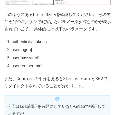
Form Data
下のほうにある
を確認してください。
その中
に今回のログオンで利用したパラメータが何なのかが表示
されています。
具体的には以下のパラメータです。
authenticity_tokens
user[logon]
user[password]
user[rember_me]
General
Status Code
302
また、
の部分を見ると
が
で
リダイレクトされていることが分かります。
今回はLdap認証を有効にしていないGitlabで検証して
いますが、