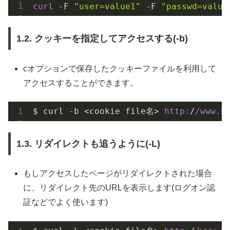
curl
 -F 
"user=value1"
 -F 
"passwd=value
1.2. クッキーを指定してアクセスする(-b)
cオプションで保存したクッキーファイルを利用して
アクセスすることができます。
$ curl -b <cookie file名> 
http:
/
/www.h
1.3. リダイレクトも追うように(-L)
もしアクセスしたページがリダイレクトされた場合
に、リダイレクト先のURLを表示します(ログオン認
証などでよく使います)