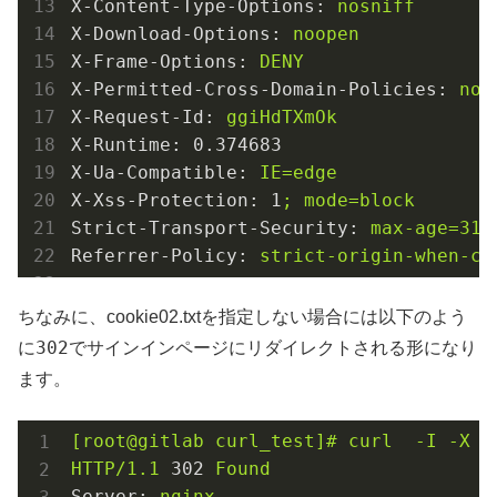
X-Content-Type-Options:
nosniff
X-Download-Options:
noopen
X-Frame-Options:
DENY
X-Permitted-Cross-Domain-Policies:
non
X-Request-Id:
ggiHdTXmOk
X-Runtime:
0.374683
X-Ua-Compatible:
IE=edge
X-Xss-Protection:
1
;
mode=block
Strict-Transport-Security:
max-age=315
Referrer-Policy:
strict-origin-when-cr
ちなみに、cookie02.txtを指定しない場合には以下のよう
302
に
でサインインページにリダイレクトされる形になり
ます。
[root@gitlab
curl_test]#
curl
-I
-X
G
HTTP/1.1
302
Found
Server:
nginx