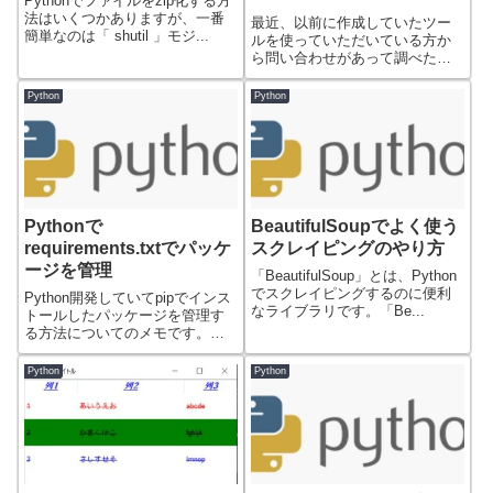
Pythonでファイルをzip化する方
法はいくつかありますが、一番
最近、以前に作成していたツー
簡単なのは「 shutil 」モジ...
ルを使っていただいている方か
ら問い合わせがあって調べたの
でメモしておきま...
Python
Python
Pythonで
BeautifulSoupでよく使う
requirements.txtでパッケ
スクレイピングのやり方
ージを管理
「BeautifulSoup」とは、Python
でスクレイピングするのに便利
Python開発していてpipでインス
なライブラリです。「Be...
トールしたパッケージを管理す
る方法についてのメモです。利
用中の...
Python
Python