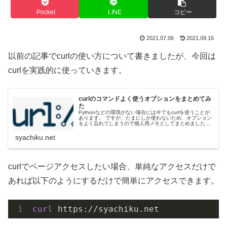
Pocket
LINE
コピー
2021.07.06
2021.09.16
以前の記事でcurlの使い方について書きましたが、今回は
curlを実践的に使っていきます。
curlのコマンドよく使うオプションをまとめてみ
た
Pythonなどの環境がない場合には今でもcurlを使うことが
あります。 ですが、たまにしか使わないため、オプション
をよく忘れてしまうので個人用メモとしてまとめました。
実はcurlだけでも結構利用する...
syachiku.net
curlでページアクセスしたい場合、単純なアクセスだけで
あれば以下のようにするだけで簡単にアクセスできます。
curl