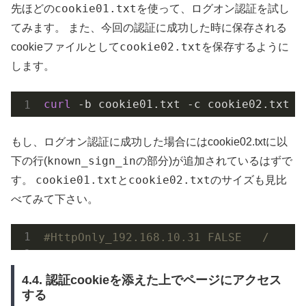
cookie01.txt
先ほどの
を使って、ログオン認証を試し
てみます。 また、今回の認証に成功した時に保存される
cookie02.txt
cookieファイルとして
を保存するように
します。
curl
 -b cookie01.txt -c cookie02.txt -
もし、ログオン認証に成功した場合にはcookie02.txtに以
known_sign_in
下の行(
の部分)が追加されているはずで
cookie01.txt
cookie02.txt
す。
と
のサイズも見比
べてみて下さい。
#HttpOnly_192.168.10.31 FALSE   /     
4.4. 認証cookieを添えた上でページにアクセス
する