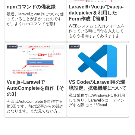
npmコマンドの備忘録
Laravel6+Vue.jsでvuejs-
datepickerを利用した
最近、laravelとvue.jsについて使
Form作成【簡単】
っていることが多かったのです
が、よくnpmコマンドを忘れ...
WEBシステムで入力フォームを
作っている時に日付を入力して
もらう場面はよくありますよ
ね。そんな時はカ...
Laravel
Laravel
Vue.js+Laravelで
VS CodeのLaravel用の環
AutoCompleteを自作【そ
境設定、拡張機能について
の3】
私は業務ではWindowsPCを利用
しており、Laravelをコーディン
今回はAutoCompleteを自作する
グする際には「Visual ...
第3回です。前の記事からの続き
となります。まだ見てない方は
こ...