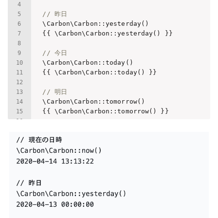
// 昨日
    \Carbon\Carbon::yesterday()

    {{ \Carbon\Carbon::yesterday() }}

// 今日
    \Carbon\Carbon::today()

    {{ \Carbon\Carbon::today() }}

// 明日
    \Carbon\Carbon::tomorrow() 

    {{ \Carbon\Carbon::tomorrow() }}