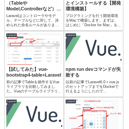
（Tableや
とインストールする【開発
Model,Controllerなど）
環境構築】
【実は結構重要】
Laravelはコントローラやモデ
プログラミングを行う開発環境
ル、テーブルなどに対して、決
をMacで構築します。まずは、
められた命名ルールがありま
はじめに「Docker for Mac」を...
す。というか...
Laravel
Laravel
【試してみた】vue-
npm run devコマンドが失
bootstrap4-table+Laravel
敗する
前の記事でTableを操作するVue
以前の記事でLaravel6.0＋vue.js
ライブラリを比較してみまし
のセットアップまでをDockerで
た。Vueのテーブルライブラリに
行えるようにしたので...
ついて...
Laravel
Laravel