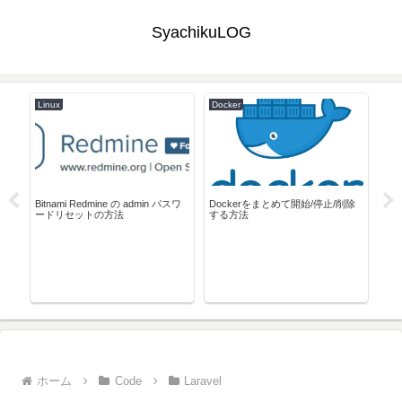
SyachikuLOG
Linux
Docker
Pow
自
Bitnami Redmine の admin パスワ
Dockerをまとめて開始/停止/削除
ードリセットの方法
する方法
Po
グ
ホーム
Code
Laravel