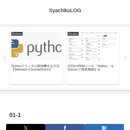
SyachikuLOG
Python
Docker
Doc
Pythonでランダム秒待機する方法
OSSのIPAMツール「Netbox」を
Do
【Selenium+ChromeDriver】
Dockerで簡単構築する
ム「
ュ)を
関数
01-1