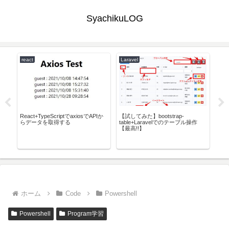
SyachikuLOG
react
Laravel
AW
umと
React+TypeScriptでaxiosでAPIか
【試してみた】bootstrap-
長
ク
らデータを取得する
table+Laravelでのテーブル操作
実行
【最高!!】
ホーム
Code
Powershell
Powershell
Program学習