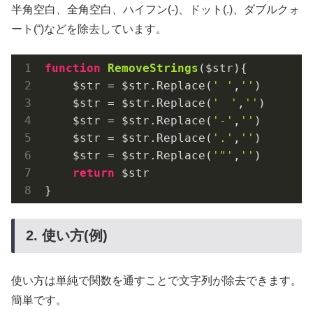
半角空白、全角空白、ハイフン(-)、ドット(.)、ダブルクォ
ート(“)などを除去しています。
function
RemoveStrings
($str)
{

    $str = $str.Replace(
' '
,
''
)

    $str = $str.Replace(
'　'
,
''
)

    $str = $str.Replace(
'-'
,
''
)

    $str = $str.Replace(
'.'
,
''
)

    $str = $str.Replace(
'"'
,
''
)

return
 $str

}
2. 使い方(例)
関数を通すことで文字列が除去
使い方は単純で
できます。
簡単です。