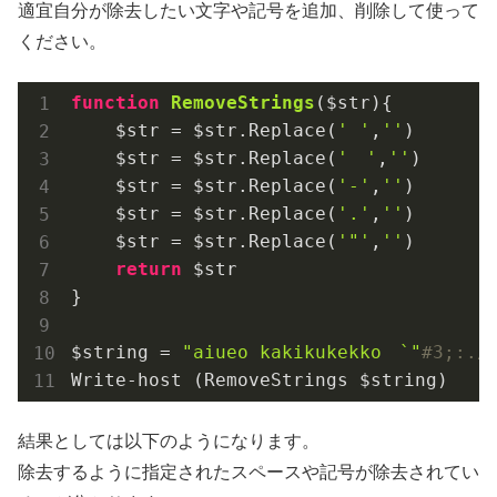
適宜自分が除去したい文字や記号を追加、削除して使って
ください。
function
RemoveStrings
($str)
{

    $str = $str.Replace(
' '
,
''
)

    $str = $str.Replace(
'　'
,
''
)

    $str = $str.Replace(
'-'
,
''
)

    $str = $str.Replace(
'.'
,
''
)

    $str = $str.Replace(
'"'
,
''
)

return
 $str

}

$string = 
"aiueo kakikukekko　`"
#3;:./
Write-host (RemoveStrings $string)
結果としては以下のようになります。
除去するように指定されたスペースや記号が除去されてい