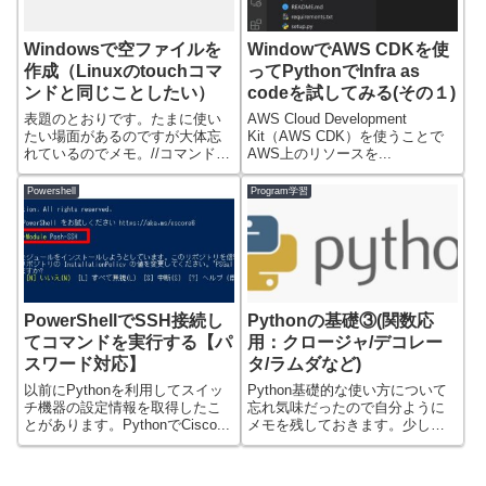
Windowsで空ファイルを
WindowでAWS CDKを使
作成（Linuxのtouchコマ
ってPythonでInfra as
ンドと同じことしたい）
codeを試してみる(その１)
表題のとおりです。たまに使い
AWS Cloud Development
たい場面があるのですが大体忘
Kit（AWS CDK）を使うことで
れているのでメモ。//コマンドプ
AWS上のリソースを...
ロンプトの場...
Powershell
Program学習
PowerShellでSSH接続し
Pythonの基礎③(関数応
てコマンドを実行する【パ
用：クロージャ/デコレー
スワード対応】
タ/ラムダなど)
以前にPythonを利用してスイッ
Python基礎的な使い方について
チ機器の設定情報を取得したこ
忘れ気味だったので自分ように
とがあります。PythonでCisco...
メモを残しておきます。少し規
模が大きい...