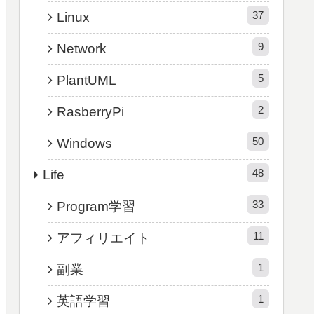
37
Linux
9
Network
5
PlantUML
2
RasberryPi
50
Windows
48
Life
33
Program学習
11
アフィリエイト
1
副業
1
英語学習