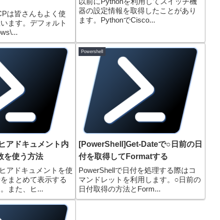
以前にPythonを利用してスイッチ機
器の設定情報を取得したことがあり
DHCPは皆さんもよく使
ます。PythonでCisco...
思います。デフォルト
s\...
Powershell
llでヒアドキュメント内
[PowerShell]Get-Dateで○日前の日
数を使う方法
付を取得してFormatする
lではヒアドキュメントを使
PowerShellで日付を処理する際はコ
行をまとめて表示する
マンドレットを利用します。○日前の
また、ヒ...
日付取得の方法とForm...