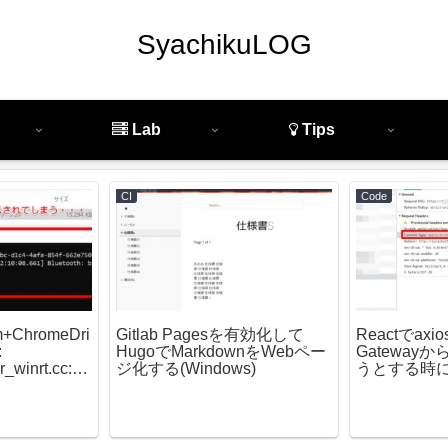
SyachikuLOG
Lab
Tips
CI
Code
m+ChromeDri
Gitlab Pagesを有効化して
Reactでaxi
:
HugoでMarkdownをWebペー
Gateway
r_winrt.cc:10
ジ化する(Windows)
うとする時に
t Adapter
になる(POS