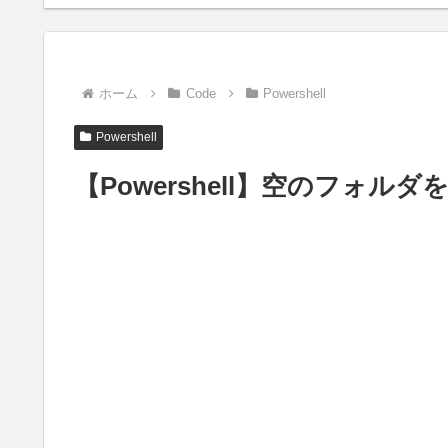
ホーム
Code
Powershell
Powershell
【Powershell】空のフォ