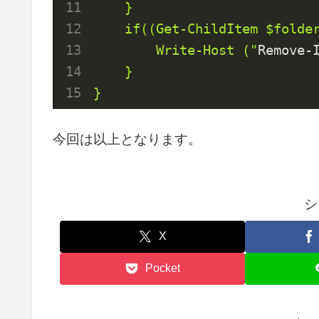
    }

    if((Get-ChildItem $folder.fullname).count -eq 0){

        Write-Host ("
Remove-
    }

}
今回は以上となります。
シ
X
Pocket