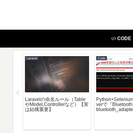
CODE
Laravel
Code
の操作をロ
Laravelの命名ルール（Table
Python+Seleniu
存する
やModel,Controllerなど）【実
verで『Bluetooth
は結構重要】
bluetooth_adapte
74 Getting Defaul
failed』が出る