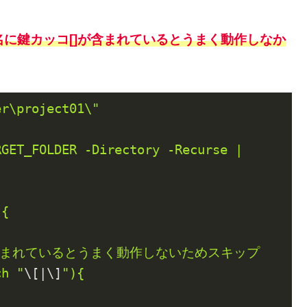
名に鍵カッコ[]が含まれているとうまく動作しなか
r\project01\"

GET_FOLDER -Directory -Recurse | 
{

ch "
\[|\]
"){
