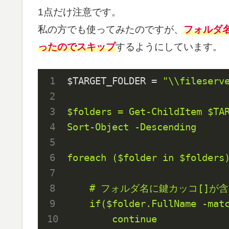
1点だけ注意です。
私の方でも使ってみたのですが、
フォルダ
ったのでスキップ
するようにしています。
$TARGET_FOLDER = 
"\\fileserve
$folders = Get-ChildItem $TAR
Sort-Object -Descending

foreach ($folder in $folders)
    # フォルダ名に鍵カッコ[]が含まれているとうまく動作しないためスキップ

    if($folder.FullName -mat
        continue
