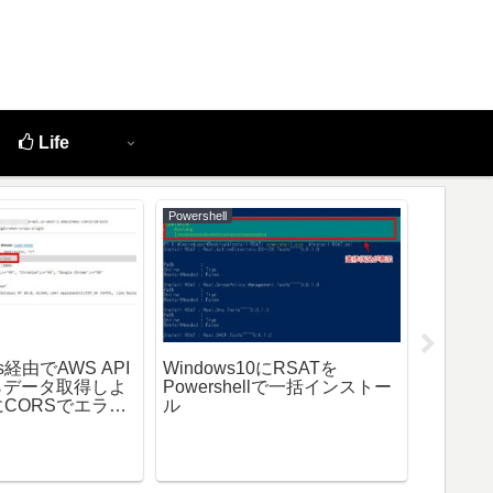
Life
Powershell
Python
os経由でAWS API
Windows10にRSATを
Pytho
からデータ取得しよ
Powershellで一括インストー
プト実
CORSでエラー
ル
Tの場合)