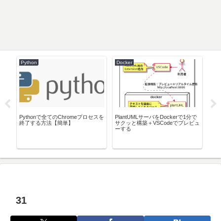
Python
Docker
Net
レク
Pythonで全てのChromeプロセスを
PlantUMLサーバをDockerで1分で
GN
ワー
終了する方法【簡単】
サクッと構築＋VSCodeでプレビュ
ュ
ーする
31