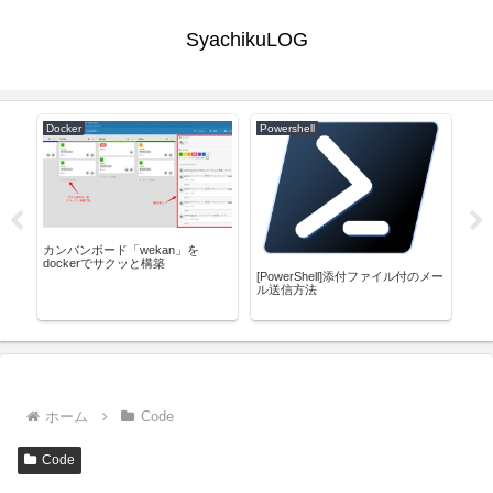
SyachikuLOG
Docker
Powershell
Pr
カンバンボード「wekan」を
Pyc
dockerでサクッと構築
図面
[PowerShell]添付ファイル付のメー
ル送信方法
ホーム
Code
Code