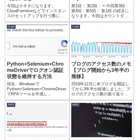
今回は小ネタになります。
第1回： 第2回： <-今回第3回：
CloudFormtionなどでインスタン
第4回：第5回： 第1回 の続きに
スのセットアップを行う際に、
なります。今回はカウントダウ
シェル...
ン...
Code
Code
Python+Selenium+Chro
ブログのアクセス数のメモ
meDriverでログオン認証
【ブログ開始から3年半の
状態を維持する方法
推移】
現在、Windowsで
2019年12月に本ブログを開設し
Python+Selenium+ChromeDriver
てから3年半が経過しました。ブ
でRPAツールを作成し...
ログのアクセス数の振り返りに
ついて自...
AWS
AWS