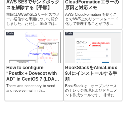
AWS SESでサンドボック
CloudFormationエラーの
スを解除する【手順】
原因と対応メモ
前回はAWSのSESサービスでメ
AWS CloudFormation を使うこ
ール送信する手順について紹介
とでAWS上のリソースをコード
しました。ただし、SESでは初
化して管理することができ...
期の状態で...
Code
Code
How to configure
BookStackをAlmaLinux
“Postfix + Dovecot with
9.4にインストールする手
AD” in CentOS 7 (LDAP
順
authentication)
There was necessary to send
BookStackは、オープンソース
and receive mail in th...
のナレッジ管理およびドキュメ
ント作成ツールです。 非常に見
た目が...