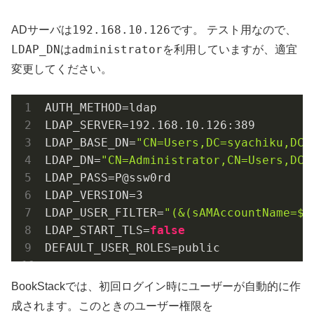
192.168.10.126
ADサーバは
です。 テスト用なので、
LDAP_DN
administrator
は
を利用していますが、適宜
変更してください。
AUTH_METHOD
LDAP_SERVER
=
192.168
.
10.126
:
389
LDAP_BASE_DN
=
"CN=Users,DC=syachiku,DC=
LDAP_DN
=
"CN=Administrator,CN=Users,DC=
LDAP_PASS
LDAP_VERSION
=
3
LDAP_USER_FILTER
=
"(&(sAMAccountName=${
LDAP_START_TLS
=
false
DEFAULT_USER_ROLES
=public
BookStackでは、初回ログイン時にユーザーが自動的に作
成されます。このときのユーザー権限を