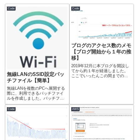
Code
Code
ブログのアクセス数のメモ
【ブログ開始から１年の推
移】
2019年12月に本ブログを開設し
てから約１年が経過しました。
無線LANのSSID設定バッ
ここでいったんこの間までのア
チファイル【簡単】
クセス数に...
無線LANを複数のPCへ展開する
際に、利用できるバッチファイ
ルを作成しました。バッチファ
イルをクリッ...
Code
AWS