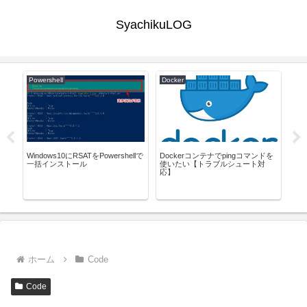
SyachikuLOG
Powershell
Docker
Pyt
Py
る
分で
Windows10にRSATをPowershellで
Dockerコンテナでpingコマンドを
【fai
ビュ
一括インストール
使いたい【トラブルシュート対
to a
応】
ホーム
Code
Code