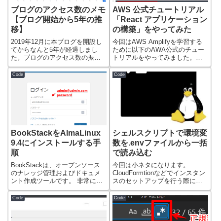
ブログのアクセス数のメモ
AWS 公式チュートリアル
【ブログ開始から5年の推
「React アプリケーション
移】
の構築」をやってみた
2019年12月に本ブログを開設し
今回はAWS Amplifyを学習する
てからなんと5年が経過しまし
ために以下のAWA公式のチュー
た。ブログのアクセス数の振り
トリアルをやってみました。チ
返りについ...
ュー...
Code
Code
BookStackをAlmaLinux
シェルスクリプトで環境変
9.4にインストールする手
数を.envファイルから一括
順
で読み込む
BookStackは、オープンソース
今回は小ネタになります。
のナレッジ管理およびドキュメ
CloudFormtionなどでインスタン
ント作成ツールです。 非常に見
スのセットアップを行う際に、
た目が...
シェル...
Code
Code