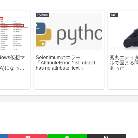
Python
IaC
ndows仮想マ
Selenimumのエラー：
秀丸エディタで
「AttributeError: ‘list’ object
ルで固まる
PIPA)になって
has no attribute ‘text’」
あった。。
法】