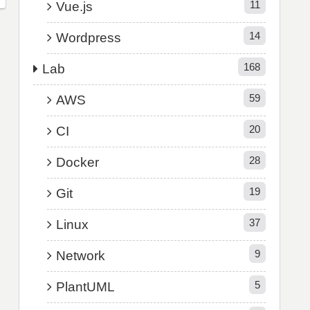
11
Vue.js
14
Wordpress
168
Lab
59
AWS
20
CI
28
Docker
19
Git
37
Linux
9
Network
5
PlantUML