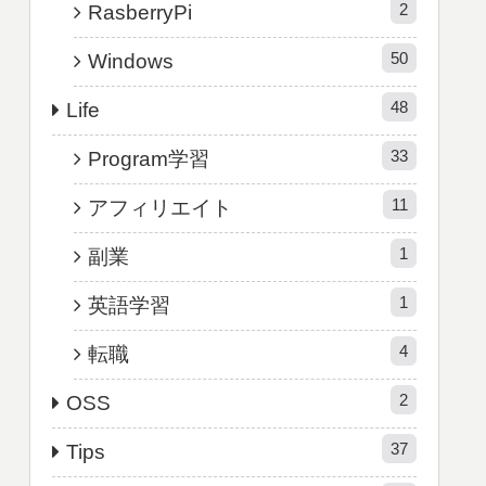
2
RasberryPi
50
Windows
48
Life
33
Program学習
11
アフィリエイト
1
副業
1
英語学習
4
転職
2
OSS
37
Tips