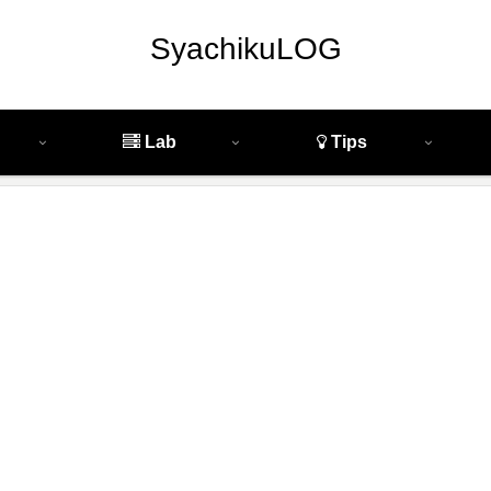
SyachikuLOG
Lab
Tips