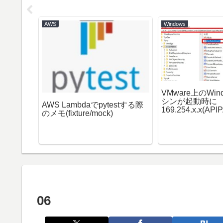
AWS
Windows
H接続してコ
VMware上のWi
パスワー
シンが起動時に
AWS Lambdaでpytestする際
169.254.x.x(A
のメモ(fixture/mock)
しまう【対応方
06