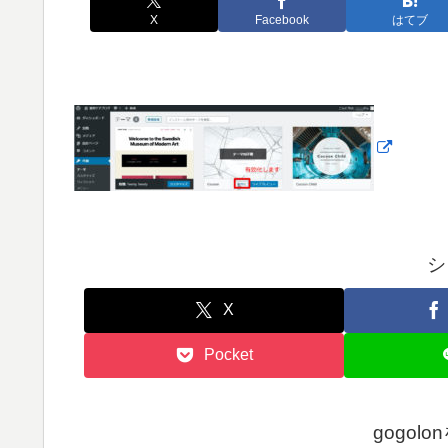
X
Facebook
はてブ
シ
X
Pocket
gogol