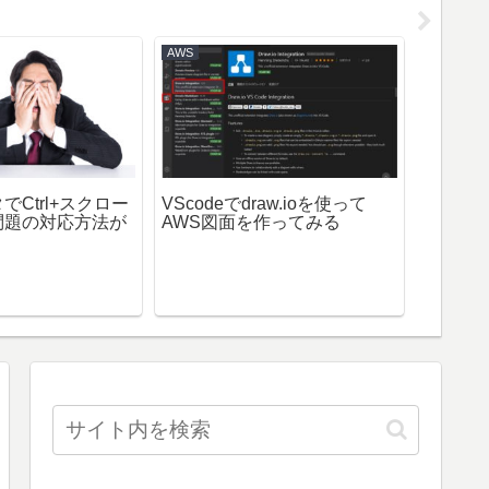
AWS
Code
Ctrl+スクロー
VScodeでdraw.ioを使って
問題の対応方法が
AWS図面を作ってみる
無線LA
ァイル