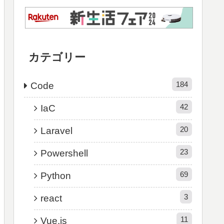
カテゴリー
184
Code
42
IaC
20
Laravel
23
Powershell
69
Python
3
react
11
Vue.js