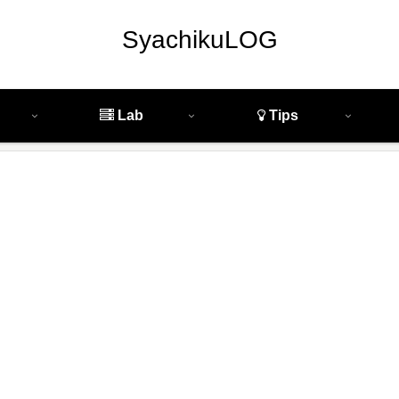
SyachikuLOG
Lab
Tips