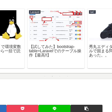
Laravel
IaC
トで環境変数
【試してみた】bootstrap-
秀丸エディタで
から一括で読
table+Laravelでのテーブル操
ルで固まる
作【最高!!】
あった。。