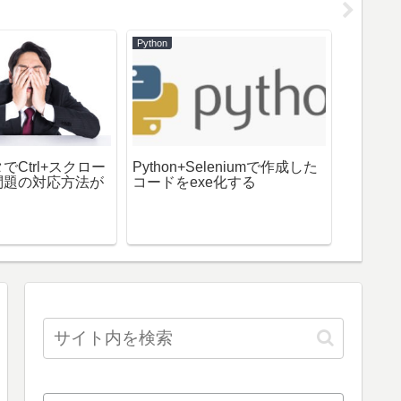
Python
Mac
Ctrl+スクロー
Python+Seleniumで作成した
VSCod
問題の対応方法が
コードをexe化する
エディ
ュー/画
次/Plan