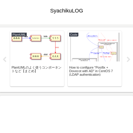
SyachikuLOG
PlantUML
Code
AW
送信
PlantUMLのよく使うコンポーネン
How to configure “Postfix +
Am
トなど【まとめ】
Dovecot with AD” in CentOS 7
で使
(LDAP authentication)