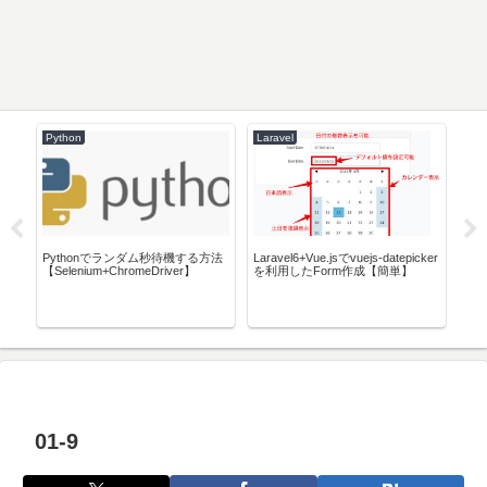
Python
Laravel
Lin
ワーク
Pythonでランダム秒待機する方法
Laravel6+Vue.jsでvuejs-datepicker
Bit
【Selenium+ChromeDriver】
を利用したForm作成【簡単】
ー
01-9