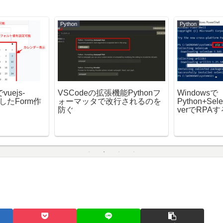
Python
Python
でvuejs-
VSCodeの拡張機能Pythonフ
Windowsで
用したForm作
ォーマッタで改行されるのを
Python+Sel
防ぐ
verでRPAす