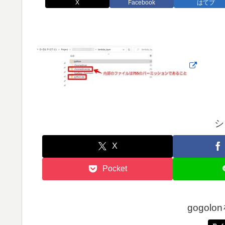
X
Facebook
はてブ
シ
X
Pocket
gogol