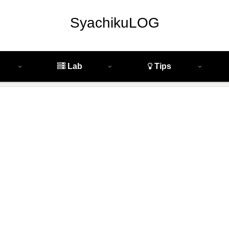
SyachikuLOG
Lab
Tips