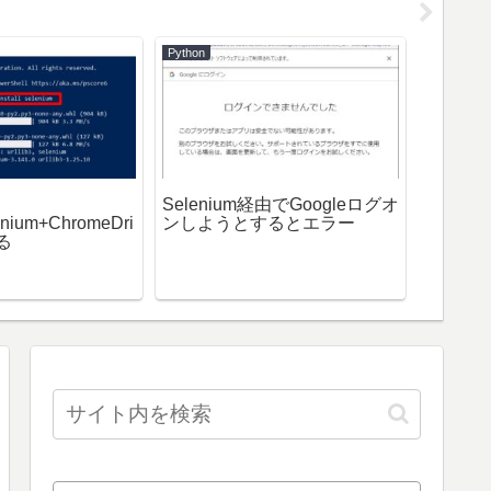
Python
AWS
Selenium経由でGoogleログオ
長いコ
enium+ChromeDri
ンしようとするとエラー
して実行す
る