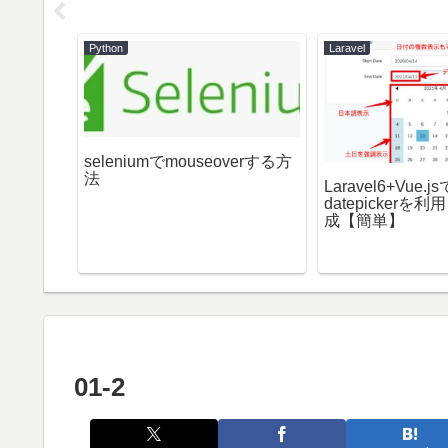
Python
Laravel
seleniumでmouseoverする方
法
rkdown
Laravel6+Vue.js
【プレビ
datepickerを利
成【簡単】
01-2