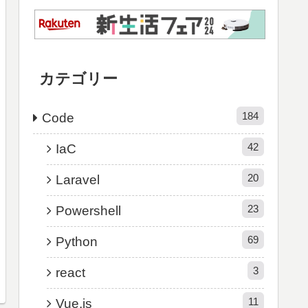
カテゴリー
184
Code
42
IaC
20
Laravel
23
Powershell
69
Python
3
react
11
Vue.js