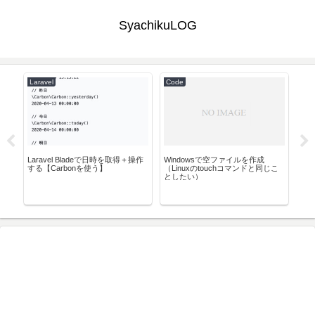
SyachikuLOG
Laravel
Code
Pow
マン
Laravel Bladeで日時を取得＋操作
Windowsで空ファイルを作成
】
する【Carbonを使う】
（Linuxのtouchコマンドと同じこ
としたい）
Po
グ