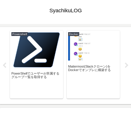
SyachikuLOG
Powershell
Docker
AW
Mattermost(Slackクローン)を
Lo
Dockerでオンプレに構築する
AW
(除
PowerShellでユーザーが所属する
グループ一覧を取得する