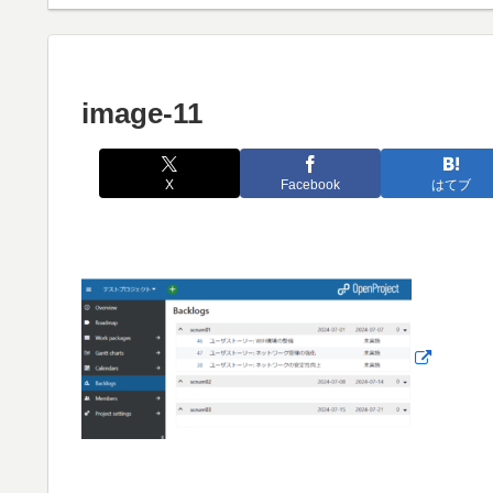
image-11
X
Facebook
はてブ