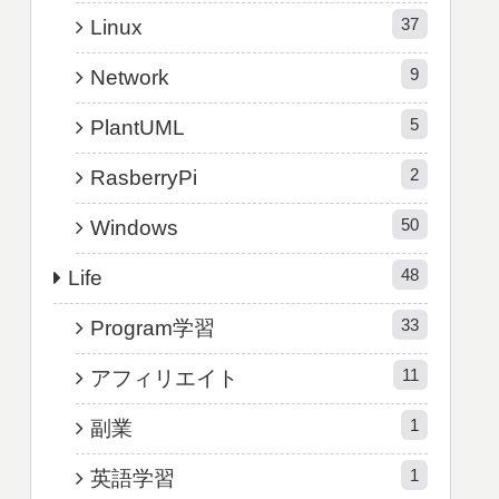
37
Linux
9
Network
5
PlantUML
2
RasberryPi
50
Windows
48
Life
33
Program学習
11
アフィリエイト
1
副業
1
英語学習