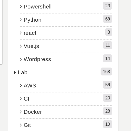
23
Powershell
69
Python
3
react
11
Vue.js
14
Wordpress
168
Lab
59
AWS
20
CI
28
Docker
19
Git