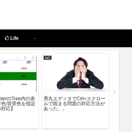
Life
IaC
Python
interのTree内の表
秀丸エディタでCtrl+スクロー
curl
色/背景色を指定
ルで固まる問題の対応方法が
をしてペ
の対応】
あった。。
にも対策