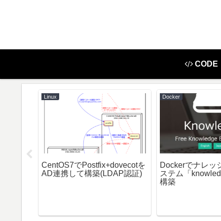
CODE
Linux
Docker
H接続してコ
CentOS7でPostfix+dovecotを
Dockerでナレ
パスワー
AD連携して構築(LDAP認証)
ステム「knowle
構築