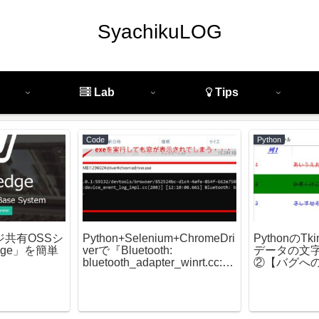
SyachikuLOG
Lab
Tips
Code
Python
ッジ共有OSSシ
Python+Selenium+ChromeDri
PythonのTk
dge」を簡単
verで『Bluetooth:
データの文字
bluetooth_adapter_winrt.cc:10
②【バグへ
74 Getting Default Adapter
failed』が出る