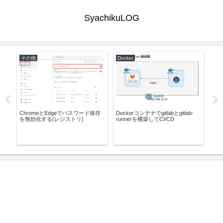
SyachikuLOG
その他
Docker
Lar
ChromeとEdgeでパスワード保存
Dockerコンテナでgitlabとgitlab-
VSC
を無効化する(レジストリ)
runnerを構築してCI/CD
整