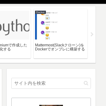
Docker
Windows
eleniumで作成した
Mattermost(Slackクローン)を
Bgin
e化する
Dockerでオンプレに構築する
に実行