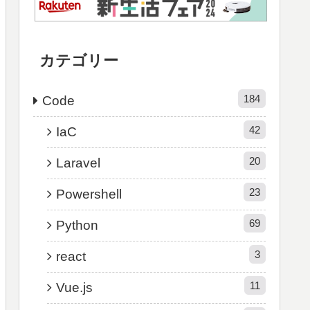
カテゴリー
184
Code
42
IaC
20
Laravel
23
Powershell
69
Python
3
react
11
Vue.js