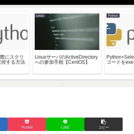
Linux
Python
した際にスクリ
LinuxサーバのActiveDirectory
Python+S
取得する方法
への参加手順【CentOS】
コードをex
Pocket
LINE
コピー