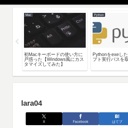
Mac
Python
初Macキーボードの使い方に
Pythonをexe
io)で図面を
戸惑った【Windows風にカス
プト実行パスを
する
タマイズしてみた】
lara04
X
Facebook
はてブ