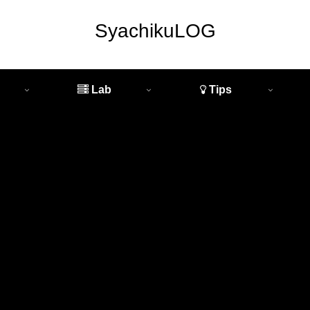
SyachikuLOG
Lab
Tips