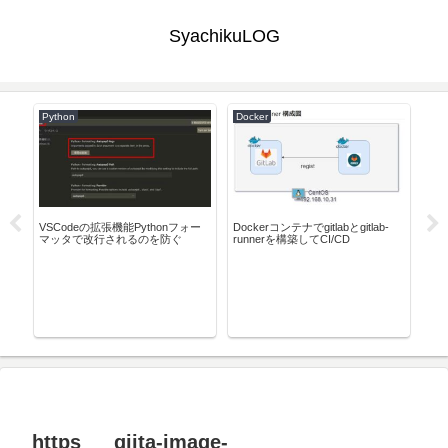
SyachikuLOG
Python
Docker
Win
10
VSCodeの拡張機能Pythonフォー
Dockerコンテナでgitlabとgitlab-
XC
マッタで改行されるのを防ぐ
runnerを構築してCI/CD
ラ
https___qiita-image-