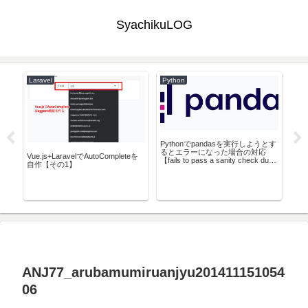
SyachikuLOG
Laravel
Python
Co
Pythonでpandasを実行しようとす
るとエラーになった場合の対応
ージ
Vue.js+LaravelでAutoCompleteを
【fails to pass a sanity check due
自作【その1】
to a bug in the windows runtime】
Po
オ
>
ANJ77_arubamumiruanjyu201411151054
06