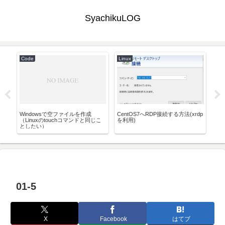
SyachikuLOG
Code
Linux
Pyt
て
Windowsで空ファイルを作成
CentOS7へRDP接続する方法(xrdp
Py
（Linuxのtouchコマンドと同じこ
を利用)
実
としたい）
01-5
X
Facebook
はてブ