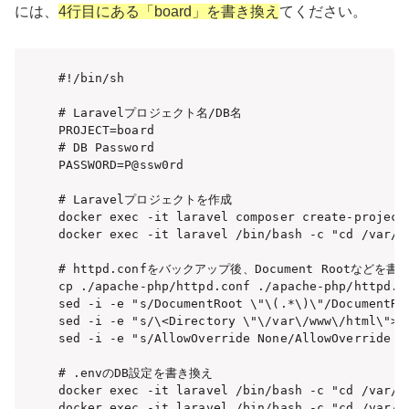
には、
4行目にある「board」を書き換え
てください。
#!/bin/sh

# Laravelプロジェクト名/DB名

PROJECT=board

# DB Password

PASSWORD=P@ssw0rd

# Laravelプロジェクトを作成

docker exec -it laravel composer create-project 
docker exec -it laravel /bin/bash -c "cd /var/w
# httpd.confをバックアップ後、Document Rootなどを書き
cp ./apache-php/httpd.conf ./apache-php/httpd.co
sed -i -e "s/DocumentRoot \"\(.*\)\"/DocumentRo
sed -i -e "s/\<Directory \"\/var\/www\/html\">/
sed -i -e "s/AllowOverride None/AllowOverride Al
# .envのDB設定を書き換え

docker exec -it laravel /bin/bash -c "cd /var/w
docker exec -it laravel /bin/bash -c "cd /var/w