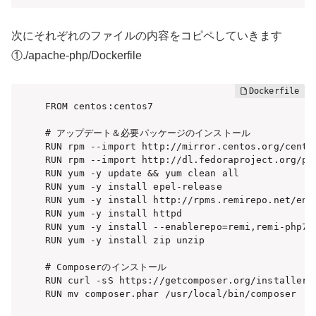
次にそれぞれのファイルの内容をコピペしていきます
①./apache-php/Dockerfile
FROM centos:centos7

# アップデート＆必要パッケージのインストール

RUN rpm --import http://mirror.centos.org/centos
RUN rpm --import http://dl.fedoraproject.org/pub
RUN yum -y update && yum clean all

RUN yum -y install epel-release

RUN yum -y install http://rpms.remirepo.net/ente
RUN yum -y install httpd

RUN yum -y install --enablerepo=remi,remi-php74
RUN yum -y install zip unzip

# Composerのインストール

RUN curl -sS https://getcomposer.org/installer |
RUN mv composer.phar /usr/local/bin/composer
