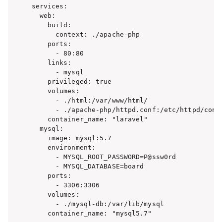
services:

  web:

    build:

      context: ./apache-php

    ports: 

      - 80:80

    links:

      - mysql

    privileged: true

    volumes:

      - ./html:/var/www/html/

      - ./apache-php/httpd.conf:/etc/httpd/conf/
    container_name: "laravel"

  mysql:

    image: mysql:5.7

    environment:

      - MYSQL_ROOT_PASSWORD=P@ssw0rd

      - MYSQL_DATABASE=board

    ports:

      - 3306:3306

    volumes:

      - ./mysql-db:/var/lib/mysql

    container_name: "mysql5.7"
