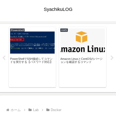
SyachikuLOG
Powershell
AWS
AW
エデ
PowerShellでSSH接続してコマン
Amazon LinuxとCentOSのバージ
AW
画像
ドを実行する【パスワード対応】
ョンを確認するコマンド
す
ホーム
Lab
Docker