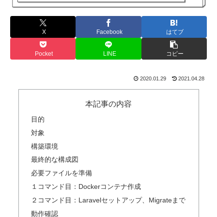
X
Facebook
はてブ
Pocket
LINE
コピー
2020.01.29
2021.04.28
本記事の内容
目的
対象
構築環境
最終的な構成図
必要ファイルを準備
１コマンド目：Dockerコンテナ作成
２コマンド目：Laravelセットアップ、Migrateまで
動作確認