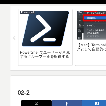
Powershell
Mac
【Mac】Termin
作【その
グとして自動的
PowerShellでユーザーが所属
するグループ一覧を取得する
02-2