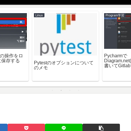
Linux
Program学習
alの操作をロ
Pycharmで
に保存する
Diagram.ne
Pytestのオプションについて
書いてGitl
のメモ