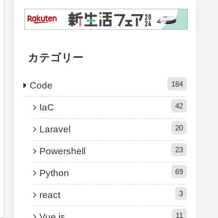
カテゴリー
184
Code
42
IaC
20
Laravel
23
Powershell
69
Python
3
react
11
Vue.js