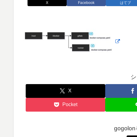
X
Facebook
はてブ
シ
X
Pocket
gogol