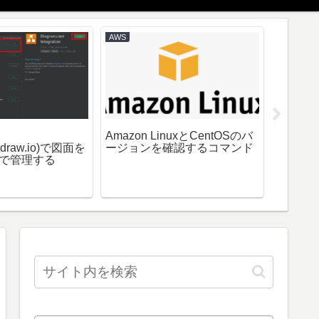
AWS
Windows
Amazon LinuxとCentOSのバ
XCOP
t(draw.io)で図面を
ージョンを確認するコマンド
ブ」の
abで管理する