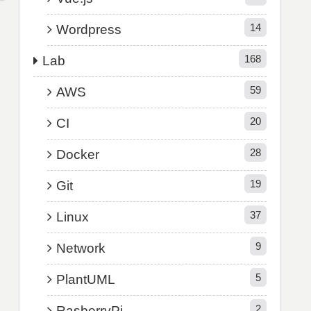
14
Wordpress
168
Lab
59
AWS
20
CI
28
Docker
19
Git
37
Linux
9
Network
5
PlantUML
2
RasberryPi