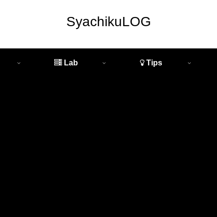
SyachikuLOG
Lab
Tips