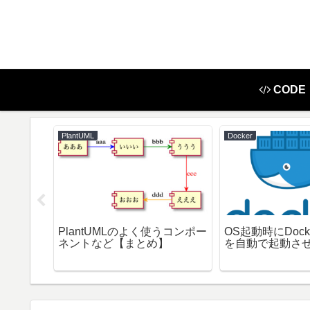
CODE
PlantUML
Docker
PlantUMLのよく使うコンポー
OS起動時にDoc
romeDri
ネントなど【まとめ】
を自動で起動さ