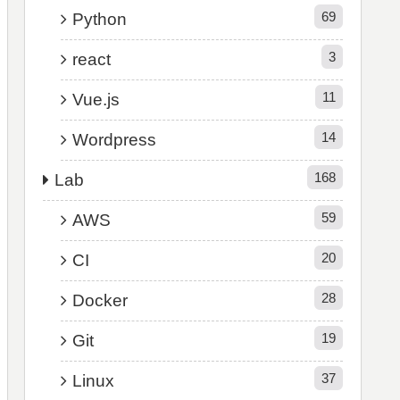
69
Python
3
react
11
Vue.js
14
Wordpress
168
Lab
59
AWS
20
CI
28
Docker
19
Git
37
Linux