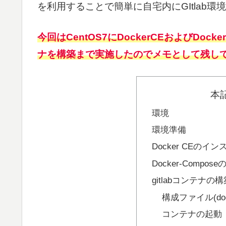
を利用することで簡単に自宅内にGItlab
今回はCentOS7にDockerCEおよびDock
ナを構築まで実施したのでメモとして残し
本
環境
環境準備
Docker CEのイ
Docker-Compo
gitlabコンテナの構
構成ファイル(dock
コンテナの起動