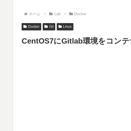
ホーム
Lab
Docker
Docker
Git
Linux
CentOS7にGitlab環境をコ