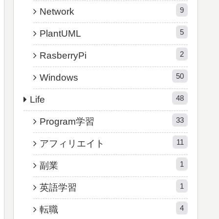
9
Network
5
PlantUML
2
RasberryPi
50
Windows
48
Life
33
Program学習
11
アフィリエイト
1
副業
1
英語学習
4
転職