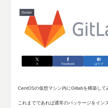
Docker
X
Facebook
はてブ
CentOSの仮想マシン内にGitlabを構築し
これまでであれば通常のパッケージをインス