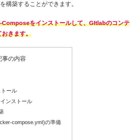
環境を構築することができます。
er-Composeをインストールして、GItlabのコンテ
ておきます。
記事の内容
ンストール
seのインストール
築
er-compose.yml)の準備