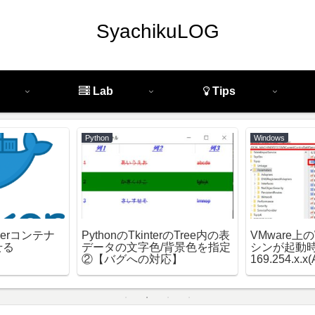
SyachikuLOG
Lab
Tips
Python
Windows
kerコンテナ
PythonのTkinterのTree内の表
VMware上の
せる
データの文字色/背景色を指定
シンが起動
②【バグへの対応】
169.254.x.
しまう【対