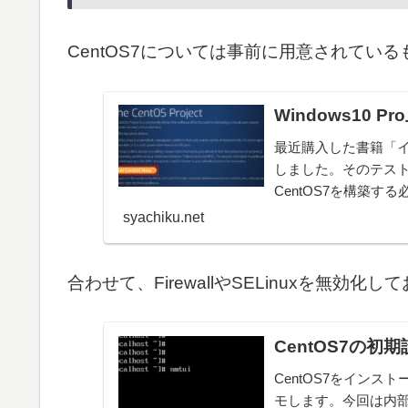
CentOS7については事前に用意されてい
Windows10 P
最近購入した書籍「イ
しました。そのテスト環境
CentOS7を構築する
syachiku.net
合わせて、FirewallやSELinuxを無
CentOS7の初期
CentOS7をイン
モします。今回は内部向