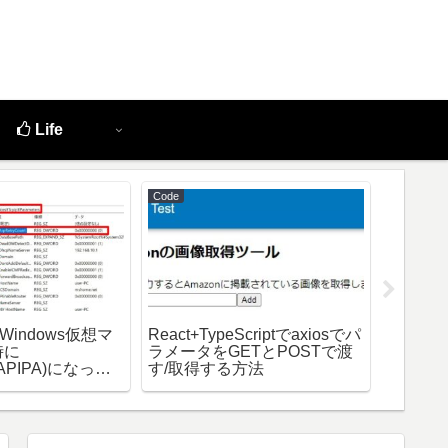
Life
Code
IaC
Windows仮想マ
React+TypeScriptでaxiosでパ
秀丸エデ
時に
ラメータをGETとPOSTで渡
ルで固
x(APIPA)になって
す/取得する方法
あった
応方法】