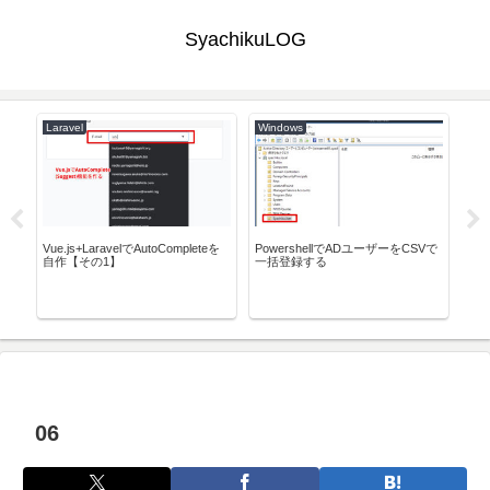
SyachikuLOG
Laravel
Windows
Doc
Vue.js+LaravelでAutoCompleteを
PowershellでADユーザーをCSVで
Doc
自作【その1】
一括登録する
ru
する
06