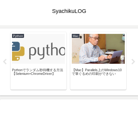
SyachikuLOG
Python
Mac
Pow
ネン
Pythonでランダム秒待機する方法
【Mac】Parallels上のWindows10
【Selenium+ChromeDriver】
で筆ぐるめの印刷ができない
Pow
し