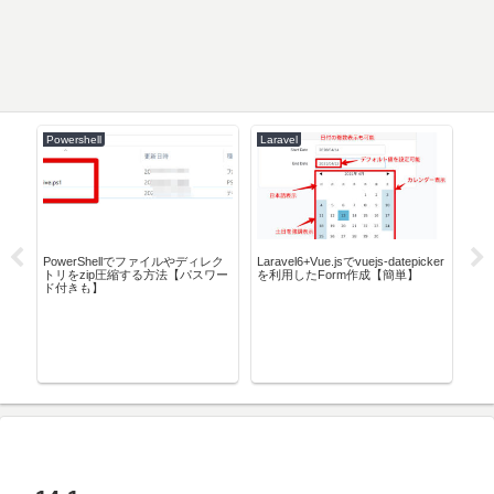
Powershell
Laravel
AW
除
PowerShellでファイルやディレク
Laravel6+Vue.jsでvuejs-datepicker
Am
トリをzip圧縮する方法【パスワー
を利用したForm作成【簡単】
で使
ド付きも】