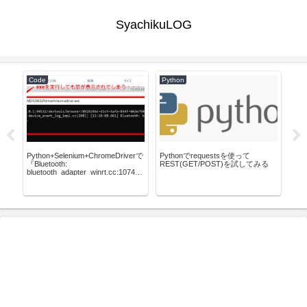
SyachikuLOG
Code
Python
Pow
実
Python+Selenium+ChromeDriverで
Pythonでrequestsを使って
Win
『Bluetooth:
REST(GET/POST)を試してみる
一
bluetooth_adapter_winrt.cc:1074
Getting Default Adapter failed』が
出る