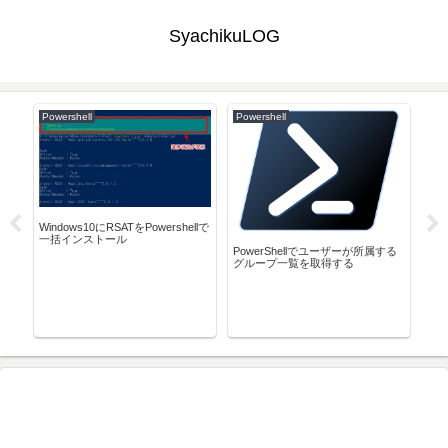
SyachikuLOG
Powershell
Powershell
Co
eを
Windows10にRSATをPowershellで
Pyt
一括インストール
『Bl
blue
PowerShellでユーザーが所属する
Gett
グループ一覧を取得する
出