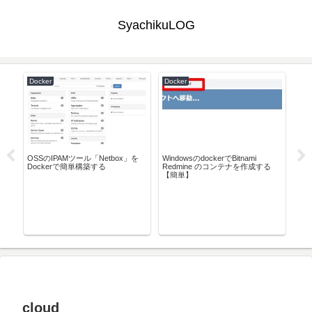
SyachikuLOG
Docker
Docker
Pow
テキ
時の
OSSのIPAMツール「Netbox」を
WindowsのdockerでBitnami
Dockerで簡単構築する
Redmine のコンテナを作成する
【簡単】
[P
去/
cloud