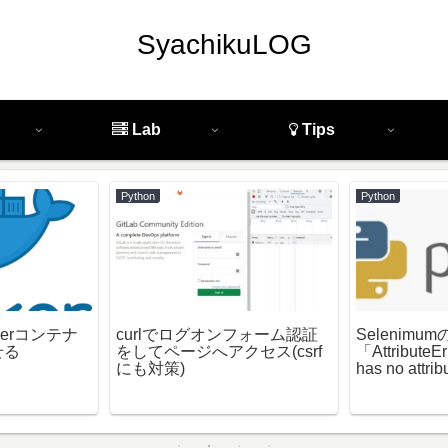
SyachikuLOG
Lab
Tips
Python
Python
kerコンテナ
curlでログオンフォーム認証
Selenimu
せる
をしてページへアクセス(csrf
「AttributeErro
にも対策)
has no attrib