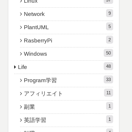
Linux
9
Network
5
PlantUML
2
RasberryPi
50
Windows
48
Life
33
Program学習
11
アフィリエイト
1
副業
1
英語学習