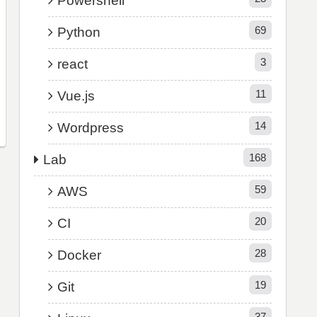
Powershell
69
Python
3
react
11
Vue.js
14
Wordpress
168
Lab
59
AWS
20
CI
28
Docker
19
Git
37