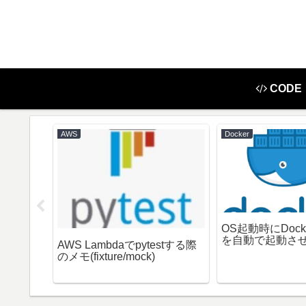
CODE
AWS
Docker
fix +
OS起動時にDoc
CentOS 7
を自動で起動さ
AWS Lambdaでpytestする際
)
のメモ(fixture/mock)