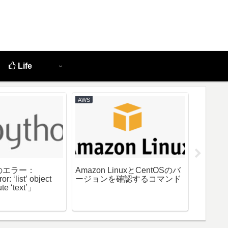
Life
AWS
Windows
mのエラー：
Amazon LinuxとCentOSのバ
XCOP
r: ‘list’ object
ージョンを確認するコマンド
ブ」の
ute ‘text’」