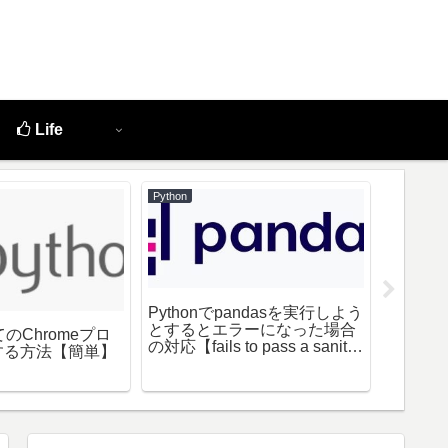
Life
Python
AWS
Pythonでpandasを実行しよう
とするとエラーになった場合
てのChromeプロ
AWS 
の対応【fails to pass a sanity
する方法【簡単】
を解除
check due to a bug in the
windows runtime】