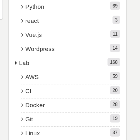
69
Python
3
react
11
Vue.js
14
Wordpress
168
Lab
59
AWS
20
CI
28
Docker
19
Git
37
Linux