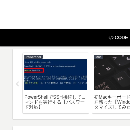
CODE
Powershell
Mac
+スクロー
PowerShellでSSH接続してコ
初Macキーボー
応方法が
マンドを実行する【パスワー
戸惑った【Wind
ド対応】
タマイズしてみ