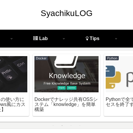
SyachikuLOG
Lab
Tips
Docker
Python
ドの使い方に
Dockerでナレッジ共有OSSシ
Pythonで全
ows風にカス
ステム「knowledge」を簡単
セスを終了
た】
構築