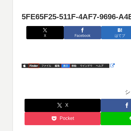
5FE65F25-511F-4AF7-9696-A4
X
Facebook
はてブ
シ
X
Pocket