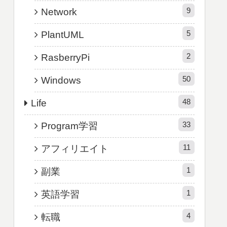
9
Network
5
PlantUML
2
RasberryPi
50
Windows
48
Life
33
Program学習
11
アフィリエイト
1
副業
1
英語学習
4
転職