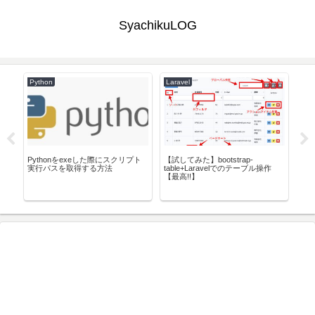
SyachikuLOG
Python
Laravel
Lar
llで
Pythonをexeした際にスクリプト
【試してみた】bootstrap-
Lar
実行パスを取得する方法
table+Laravelでのテーブル操作
を利
【最高!!】