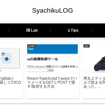
SyachikuLOG
Lab
Tips
Code
IaC
itlabと
React+TypeScriptでaxiosでパ
秀丸エディタで
を構築してCI/CD
ラメータをGETとPOSTで渡
ルで固まる
す/取得する方法
あった。。