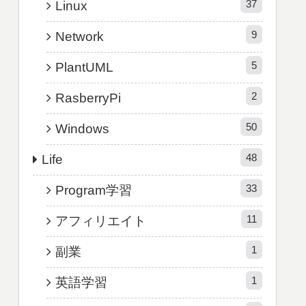
37
Linux
9
Network
5
PlantUML
2
RasberryPi
50
Windows
48
Life
33
Program学習
11
アフィリエイト
1
副業
1
英語学習