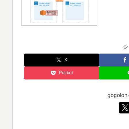
シ
X
Pocket
gogol