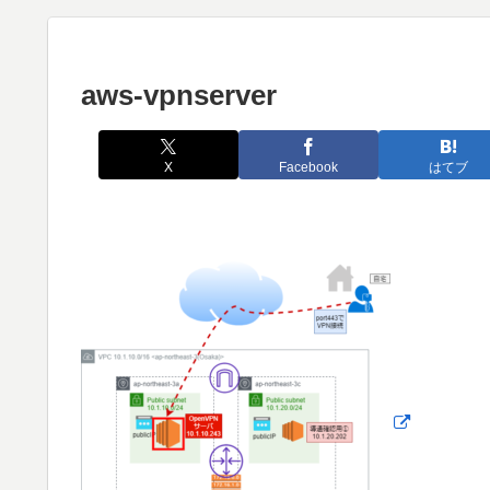
aws-vpnserver
X
Facebook
はてブ