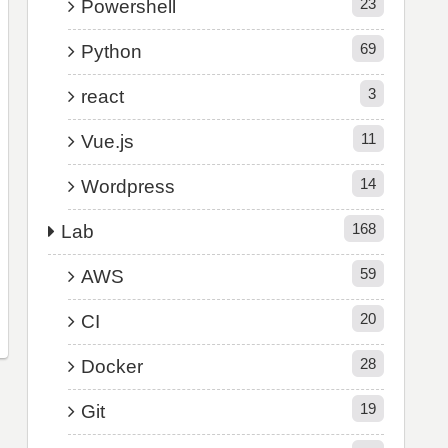
23
Powershell
69
Python
3
react
11
Vue.js
14
Wordpress
168
Lab
59
AWS
20
CI
28
Docker
19
Git