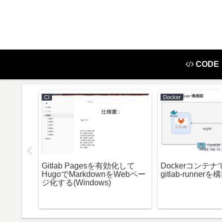
CODE
CI
Docker
ースや記号
Gitlab Pagesを有効化して
Dockerコンテナでg
HugoでMarkdownをWebペー
gitlab-runner
ジ化する(Windows)