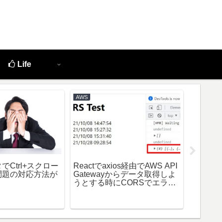
Life
AWS
Linux
Ctrl+スクロー
Reactでaxios経由でAWS API
問題の対応方法が
Gatewayからデータ取得しよ
Pyte
うとする時にCORSでエラー
のメモ
になる