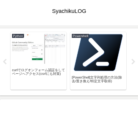
SyachikuLOG
Python
Powershell
Pow
シンが
curlでログオンフォーム認証をして
Po
になっ
ページへアクセス(csrfにも対策)
し
[PowerShell]文字列処理の方法(除
去/置き換え/特定文字取得)