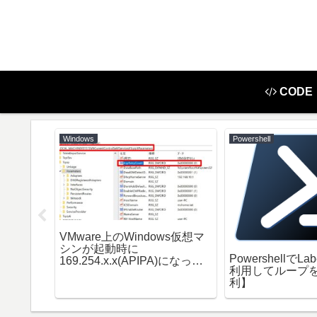
CODE
Windows
Powershell
VMware上のWindows仮想マ
romeDri
シンが起動時に
PowershellでLa
169.254.x.x(APIPA)になって
利用してループ
しまう【対応方法】
利】