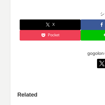
シ
X
Pocket
gogol
Related