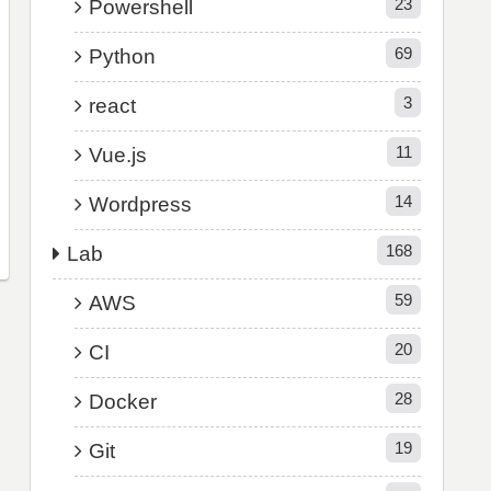
23
Powershell
69
Python
3
react
11
Vue.js
14
Wordpress
168
Lab
59
AWS
20
CI
28
Docker
19
Git