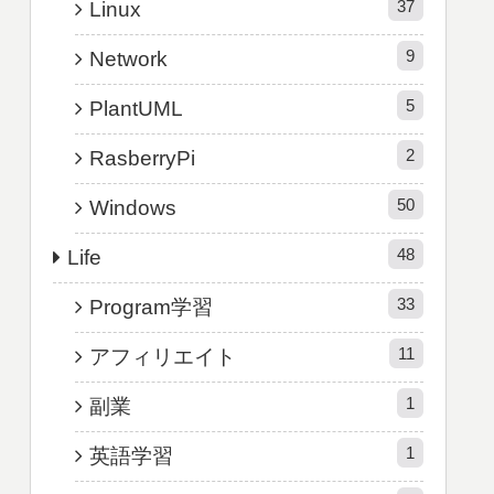
37
Linux
9
Network
5
PlantUML
2
RasberryPi
50
Windows
48
Life
33
Program学習
11
アフィリエイト
1
副業
1
英語学習