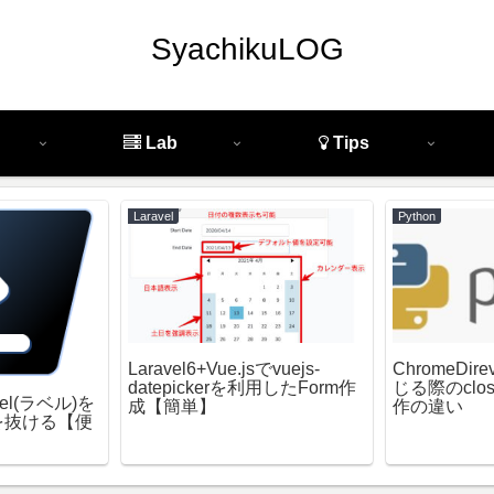
SyachikuLOG
Lab
Tips
Laravel
Python
Laravel6+Vue.jsでvuejs-
ChromeDi
datepickerを利用したForm作
じる際のclose/
bel(ラベル)を
成【簡単】
作の違い
を抜ける【便