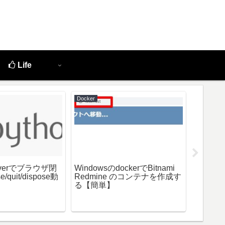
Life
Docker
Python
reverでブラウザ閉
WindowsのdockerでBitnami
ModuleN
quit/dispose動
Redmine のコンテナを作成す
module 
る【簡単】