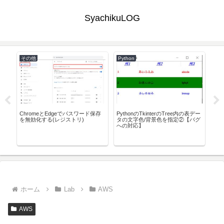
SyachikuLOG
その他
Python
Win
惑
ChromeとEdgeでパスワード保存
PythonのTkinterのTree内の表デー
VM
イズ
を無効化する(レジストリ)
タの文字色/背景色を指定②【バグ
起動時
への対応】
て
ホーム
Lab
AWS
AWS