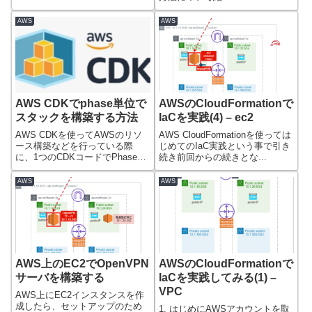
AWS
AWS
AWS CDKでphase単位で
AWSのCloudFormationで
スタックを構築する方法
IaCを実践(4) – ec2
AWS CDKを使ってAWSのリソ
AWS CloudFormationを使っては
ース構築などを行っている際
じめてのIaC実践という事で引き
に、1つのCDKコードでPhaseに
続き前回からの続きとな...
応じ...
AWS
AWS
AWS上のEC2でOpenVPN
AWSのCloudFormationで
サーバを構築する
IaCを実践してみる(1) –
VPC
AWS上にEC2インスタンスを作
成したら、セットアップのため
1. はじめにAWSアカウントを取