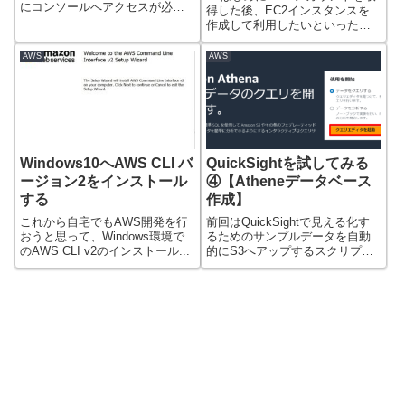
にコンソールへアクセスが必要
得した後、EC2インスタンスを
になります。...
作成して利用したいといった場
合には、...
AWS
AWS
Windows10へAWS CLI バ
QuickSightを試してみる
ージョン2をインストール
④【Atheneデータベース
する
作成】
これから自宅でもAWS開発を行
前回はQuickSightで見える化す
おうと思って、Windows環境で
るためのサンプルデータを自動
のAWS CLI v2のインストール...
的にS3へアップするスクリプト
の準...