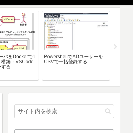
Windows
Python
seleni
法
サーバをDockerで1
PowershellでADユーザーを
構築＋VSCode
CSVで一括登録する
ーする