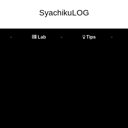
SyachikuLOG
Lab
Tips