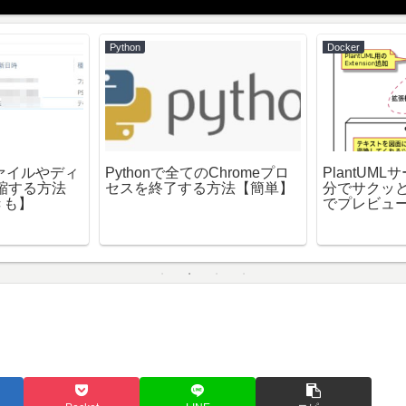
Python
Docker
でファイルやディ
Pythonで全てのChromeプロ
PlantUML
圧縮する方法
セスを終了する方法【簡単】
分でサクッと
きも】
でプレビュ