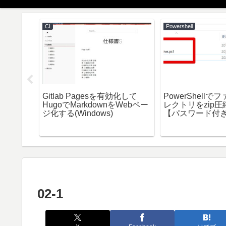
CI
Powershell
esをテレワ
Gitlab Pagesを有効化して
PowerShell
とVPN
HugoでMarkdownをWebペー
レクトリをzip
ジ化する(Windows)
【パスワード付
02-1