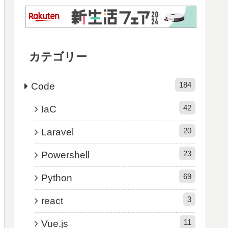
カテゴリー
184
Code
42
IaC
20
Laravel
23
Powershell
69
Python
3
react
11
Vue.js