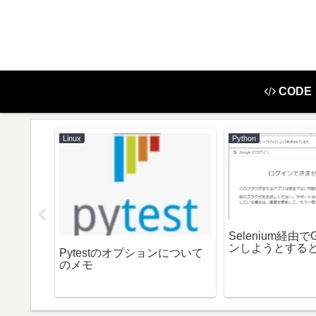
CODE
Linux
Python
romeDri
Selenium経由で
ンしようとする
Pytestのオプションについて
rt.cc:10
のメモ
apter