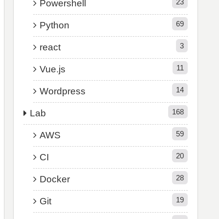
23
Powershell
69
Python
3
react
11
Vue.js
14
Wordpress
168
Lab
59
AWS
20
CI
28
Docker
19
Git