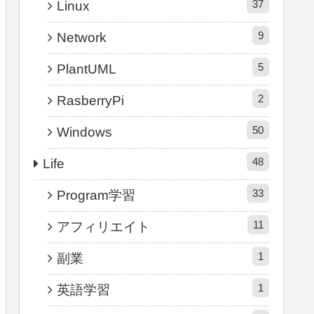
37
Linux
9
Network
5
PlantUML
2
RasberryPi
50
Windows
48
Life
33
Program学習
11
アフィリエイト
1
副業
1
英語学習