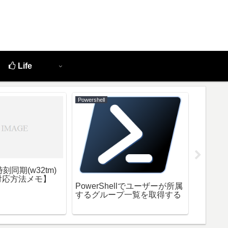
Life
Powershell
Docker
時刻同期(w32tm)
Docke
対応方法メモ】
gitlab
PowerShellでユーザーが所属
するグループ一覧を取得する