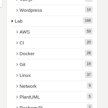
14
Wordpress
168
Lab
59
AWS
20
CI
28
Docker
19
Git
37
Linux
9
Network
5
PlantUML
2
RasberryPi