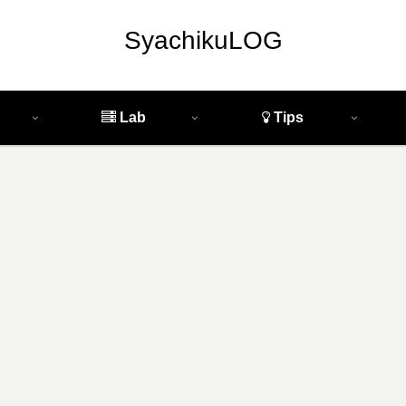
SyachikuLOG
Lab
Tips