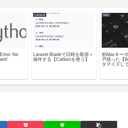
Laravel
Mac
rror: No
Laravel Bladeで日時を取得＋
初Macキー
aml’
操作する【Carbonを使う】
戸惑った【Wi
タマイズし