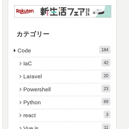
カテゴリー
184
Code
42
IaC
20
Laravel
23
Powershell
69
Python
3
react
11
Vue.js