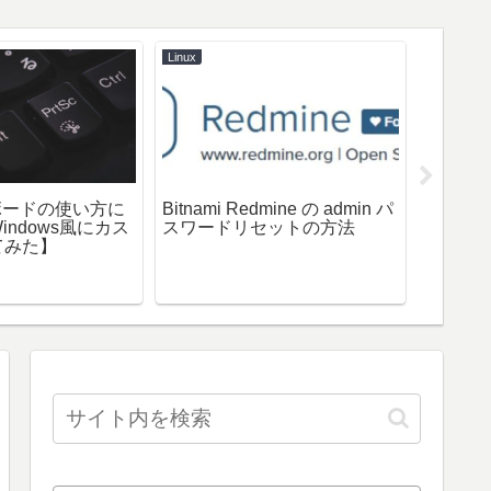
Linux
Python
ボードの使い方に
Bitnami Redmine の admin パ
Windo
ndows風にカス
スワードリセットの方法
Python+
てみた】
verでR