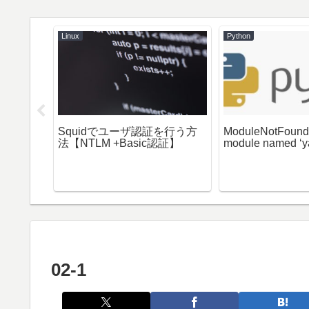
Linux
Python
ブラウザ閉
Squidでユーザ認証を行う方
ModuleNotFoundE
spose動
法【NTLM +Basic認証】
module named ‘y
02-1