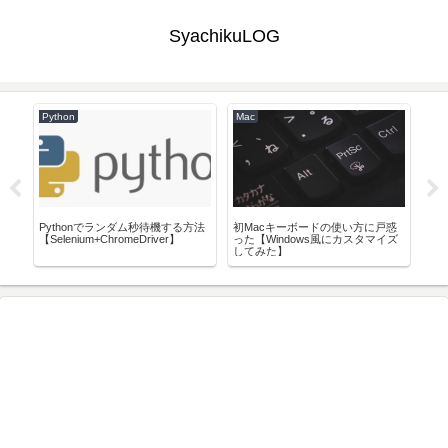
SyachikuLOG
Python
Mac
IaC
Pythonでランダム秒待機する方法
初Macキーボードの使い方に戸惑
秀丸
erで
【Selenium+ChromeDriver】
った【Windows風にカスタマイズ
固
してみた】
た