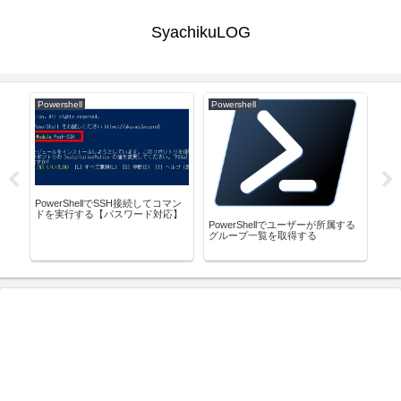
SyachikuLOG
Powershell
Powershell
Lar
エデ
PowerShellでSSH接続してコマン
Vue
画像
ドを実行する【パスワード対応】
自作
PowerShellでユーザーが所属する
グループ一覧を取得する