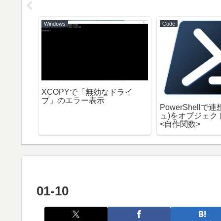
Windows
Code
harm」
XCOPYで「無効なドライ
だった】
ブ」のエラー表示
PowerShell
ュ)をオブジェク
<自作関数>
01-10