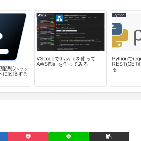
AWS
Python
VScodeでdraw.ioを使って
Pythonでre
AWS図面を作ってみる
REST(GET
で連想配列(ハッシ
る
トに変換する