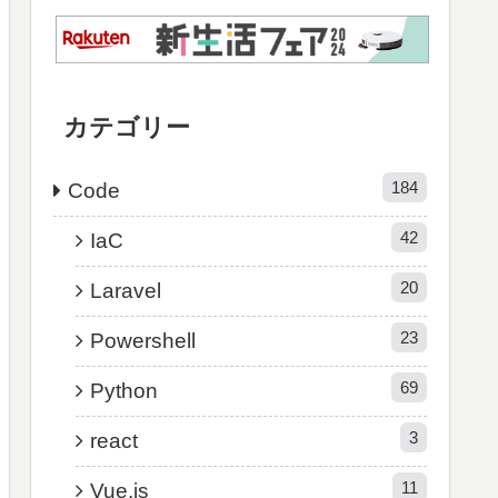
カテゴリー
184
Code
42
IaC
20
Laravel
23
Powershell
69
Python
3
react
11
Vue.js