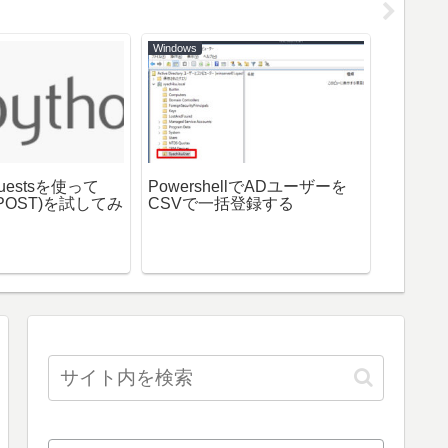
Windows
Python
seleni
法
questsを使って
PowershellでADユーザーを
/POST)を試してみ
CSVで一括登録する