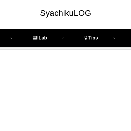
SyachikuLOG
Lab
Tips