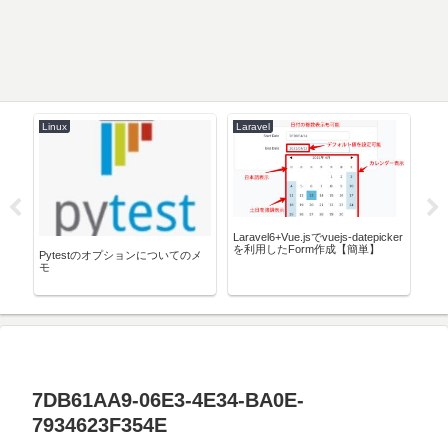
Linux
Laravel
Doc
ドを
Laravel6+Vue.jsでvuejs-datepicker
Do
を利用したForm作成【簡単】
す
Pytestのオプションについてのメ
モ
7DB61AA9-06E3-4E34-BA0E-
7934623F354E