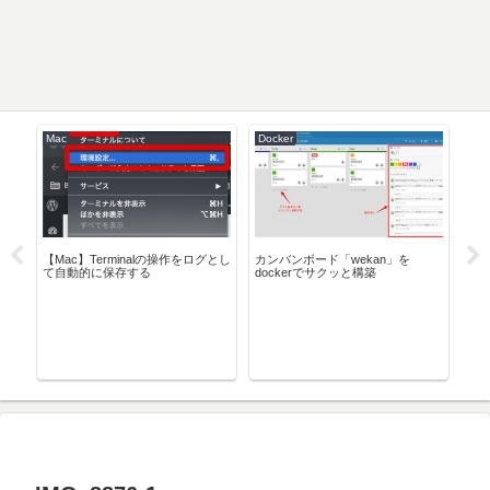
Mac
Docker
Pow
ー
【Mac】Terminalの操作をログとし
カンバンボード「wekan」を
Po
て自動的に保存する
dockerでサクッと構築
ド