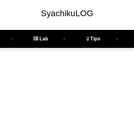
SyachikuLOG
Lab
Tips