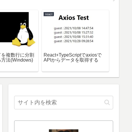
react
Python
ドを複数行に分割
React+TypeScriptでaxiosで
Pytho
法(Windows)
APIからデータを取得する
コードを