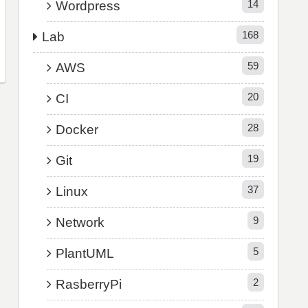
14
Wordpress
168
Lab
59
AWS
20
CI
28
Docker
19
Git
37
Linux
9
Network
5
PlantUML
2
RasberryPi