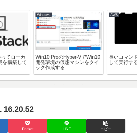
Windows
AWS
をつかってローカ
Win10 ProのHyper-VでWin10
長いコマン
境を構築して
開発環境の仮想マシンをクイ
して実行する方
ック作成する
6.20.52
Pocket
LINE
コピー