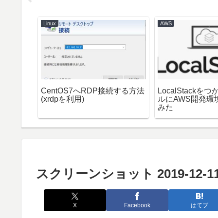
Linux
AWS
CentOS7へRDP接続する方法
LocalStack
作【その
(xrdpを利用)
ルにAWS開発環
みた
スクリーンショット 2019-12-11 1
X
Facebook
はてブ