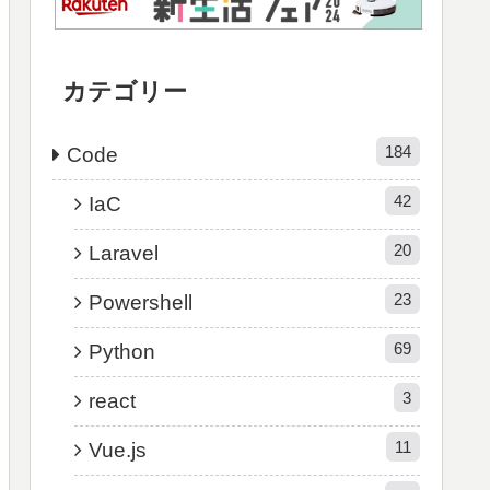
カテゴリー
184
Code
42
IaC
20
Laravel
23
Powershell
69
Python
3
react
11
Vue.js