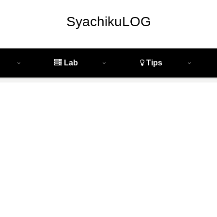
SyachikuLOG
Lab
Tips