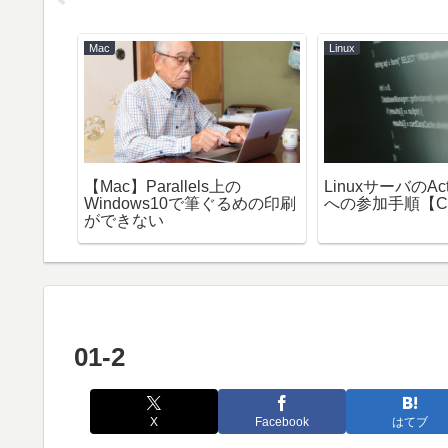
Mac
Linux
/停止/
【Mac】Parallels上の
LinuxサーバのActiv
Windows10で筆ぐるめの印刷
への参加手順【Ce
ができない
01-2
X
Facebook
はてブ