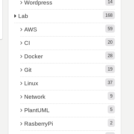
14
Wordpress
168
Lab
59
AWS
20
CI
28
Docker
19
Git
37
Linux
9
Network
5
PlantUML
2
RasberryPi