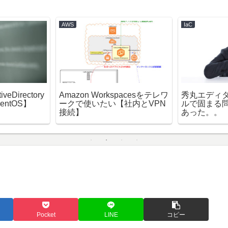
AWS
IaC
eDirectory
Amazon Workspacesをテレワ
秀丸エディタで
ntOS】
ークで使いたい【社内とVPN
ルで固まる
接続】
あった。。
Pocket
LINE
コピー