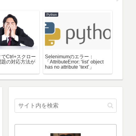
Python
Code
Ctrl+スクロー
Selenimumのエラー：
How to c
問題の対応方法が
「AttributeError: ‘list’ object
Dovecot
has no attribute ‘text’」
(LDAP au