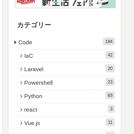
カテゴリー
184
Code
42
IaC
20
Laravel
23
Powershell
69
Python
3
react
11
Vue.js