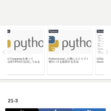
Docker
AWS
exeした際にスクリプト
OSSのIPAMツール「Netbox」を
取得する方法
Dockerで簡単構築する
AWS Lambdaでpytes
モ(fixture/mock)
21-3